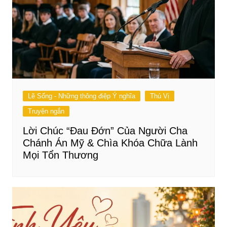
Lẽ Sống - Những thông điệp Ý nghĩa
Thú Vị
Truyện ngắn
Lời Chúc “Đau Đớn” Của Người Cha
Chánh Án Mỹ & Chìa Khóa Chữa Lành
Mọi Tổn Thương