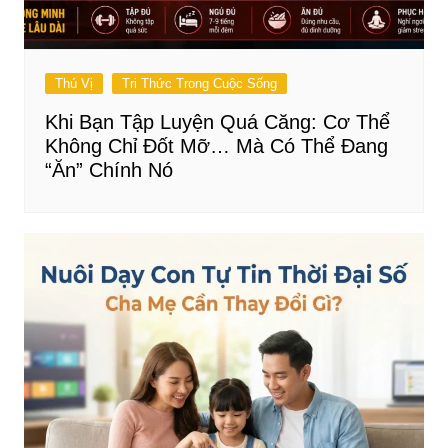
Thú Vị
Tri Thức Trong Cuộc Sống
Khi Bạn Tập Luyện Quá Căng: Cơ Thể
Không Chỉ Đốt Mỡ… Mà Có Thể Đang
“Ăn” Chính Nó