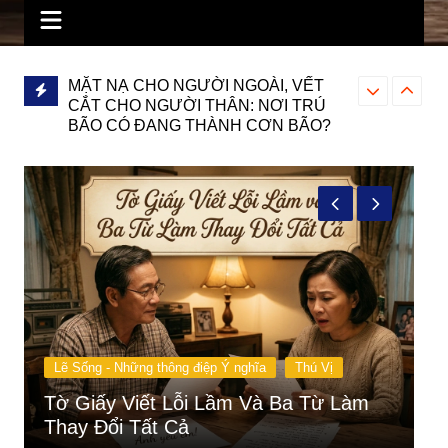
, VẾT
Tờ Giấy Viết Lỗi Lầm Và Ba Từ Làm
Lời Chúc “Đ
I TRÚ
Thay Đổi Tất Cả
Chánh Án Mỹ
 BÃO?
Mọi Tổn Thư
Lẽ Sống - Những thông điệp Ý nghĩa
Thú Vị
Truyện ngắn
Lời Chúc “Đau Đớn” Của Người Cha
T
Chánh Án Mỹ & Chìa Khóa Chữa Lành
H
Mọi Tổn Thương
K