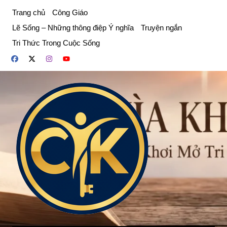
Chuyển
Trang chủ
Công Giáo
đến
Lẽ Sống – Những thông điệp Ý nghĩa
Truyện ngắn
phần
Tri Thức Trong Cuộc Sống
nội
dung