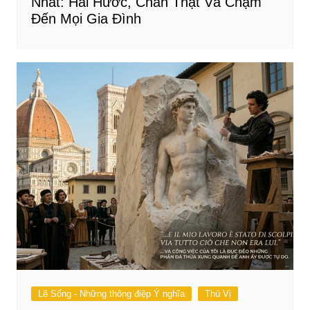
Nhất: Hài Hước, Chân Thật Và Chạm
Đến Mọi Gia Đình
Lẽ Sống - Những thông điệp Ý nghĩa
Thú Vị