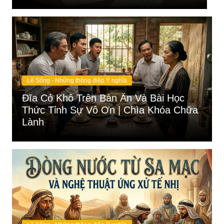
Lẽ Sống - Những thông điệp Ý nghĩa
Đĩa Cỏ Khô Trên Bàn Ăn Và Bài Học
Thức Tỉnh Sự Vô Ơn | Chìa Khóa Chữa
Lành