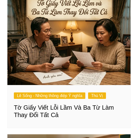
Lẽ Sống - Những thông điệp Ý nghĩa
Thú Vị
Tờ Giấy Viết Lỗi Lầm Và Ba Từ Làm
Thay Đổi Tất Cả