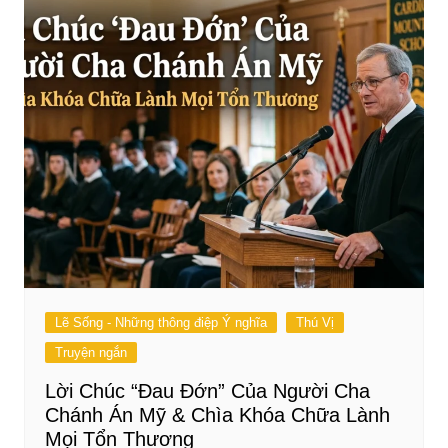
Lẽ Sống - Những thông điệp Ý nghĩa
Thú Vị
Truyện ngắn
Lời Chúc “Đau Đớn” Của Người Cha
Chánh Án Mỹ & Chìa Khóa Chữa Lành
Mọi Tổn Thương