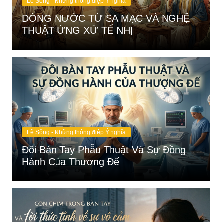
Lẽ Sống - Những thông điệp Ý nghĩa
DÒNG NƯỚC TỪ SA MẠC VÀ NGHỆ
THUẬT ỨNG XỬ TẾ NHỊ
Lẽ Sống - Những thông điệp Ý nghĩa
Đôi Bàn Tay Phẫu Thuật Và Sự Đồng
Hành Của Thượng Đế