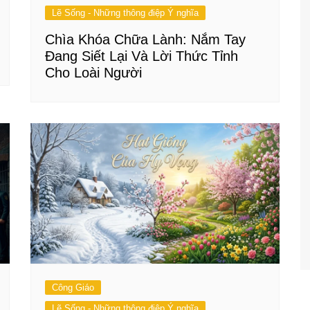
Lẽ Sống - Những thông điệp Ý nghĩa
Chìa Khóa Chữa Lành: Nắm Tay
Đang Siết Lại Và Lời Thức Tỉnh
Cho Loài Người
Công Giáo
Lẽ Sống - Những thông điệp Ý nghĩa