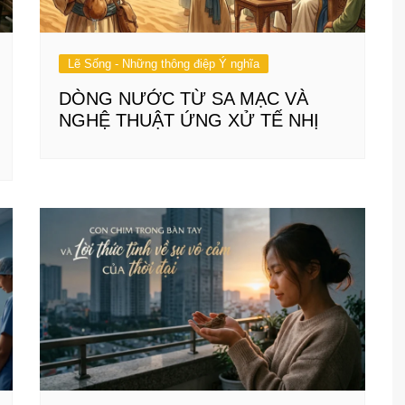
Lẽ Sống - Những thông điệp Ý nghĩa
DÒNG NƯỚC TỪ SA MẠC VÀ
NGHỆ THUẬT ỨNG XỬ TẾ NHỊ