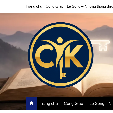
Chuyển
Trang chủ
Công Giáo
Lẽ Sống – Những thông điệ
đến
phần
nội
dung
Trang chủ
Công Giáo
Lẽ Sống – Nh