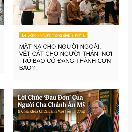
Lẽ Sống - Những thông điệp Ý nghĩa
MẶT NẠ CHO NGƯỜI NGOÀI,
VẾT CẮT CHO NGƯỜI THÂN: NƠI
TRÚ BÃO CÓ ĐANG THÀNH CƠN
BÃO?