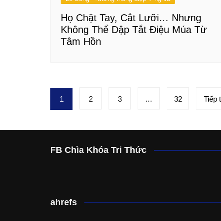
Họ Chặt Tay, Cắt Lưỡi… Nhưng
Không Thể Dập Tắt Điệu Múa Từ
Tâm Hồn
Phân
1
2
3
…
32
Tiếp 
trang
bài
viết
FB Chìa Khóa Tri Thức
ahrefs