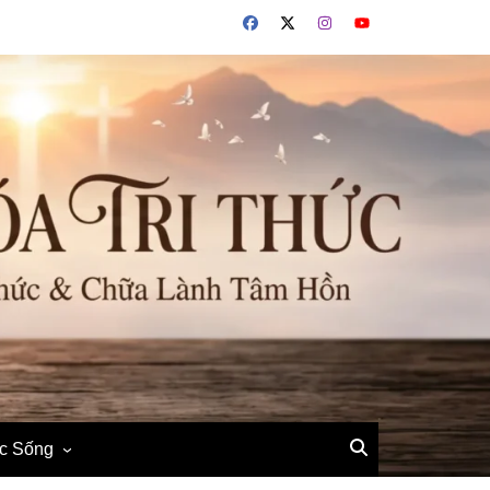
ộc Sống