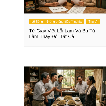
Lẽ Sống - Những thông điệp Ý nghĩa
Thú Vị
Tờ Giấy Viết Lỗi Lầm Và Ba Từ
Làm Thay Đổi Tất Cả