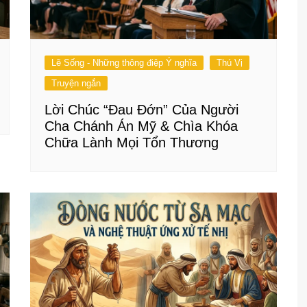
Lẽ Sống - Những thông điệp Ý nghĩa
Thú Vị
Truyện ngắn
Lời Chúc “Đau Đớn” Của Người
Cha Chánh Án Mỹ & Chìa Khóa
Chữa Lành Mọi Tổn Thương