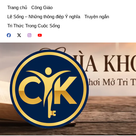
Chuyển
Trang chủ
Công Giáo
đến
Lẽ Sống – Những thông điệp Ý nghĩa
Truyện ngắn
phần
Tri Thức Trong Cuộc Sống
nội
dung