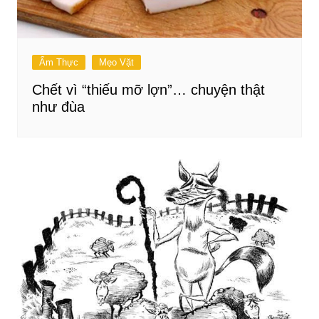
Ẩm Thực
Mẹo Vặt
Chết vì “thiếu mỡ lợn”… chuyện thật
như đùa