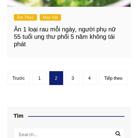
Ẩm Thực
Mẹo Vặt
Ăn 1 loại rau mỗi ngày, người phụ nữ
55 tuổi ung thư phổi 5 năm không tái
phát
Phân
Trước
1
2
3
4
Tiếp theo
trang
bài
viết
Tìm