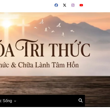
ộc Sống