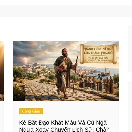
Công Nghệ
Ẩm Thực
Mẹo Vặt
Công Giáo
Kẻ Bắt Đạo Khát Máu Và Cú Ngã
Ngựa Xoay Chuyển Lịch Sử: Chân