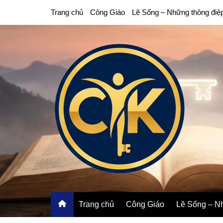
Chuyển
Trang chủ
Công Giáo
Lẽ Sống – Những thông điệ
đến
phần
nội
dung
Trang chủ
Công Giáo
Lẽ Sống – Nh