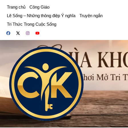
Chuyển
Trang chủ
Công Giáo
đến
Lẽ Sống – Những thông điệp Ý nghĩa
Truyện ngắn
phần
Tri Thức Trong Cuộc Sống
nội
dung