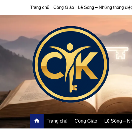
Chuyển
Trang chủ
Công Giáo
Lẽ Sống – Những thông điệ
đến
phần
nội
dung
Trang chủ
Công Giáo
Lẽ Sống – Nh