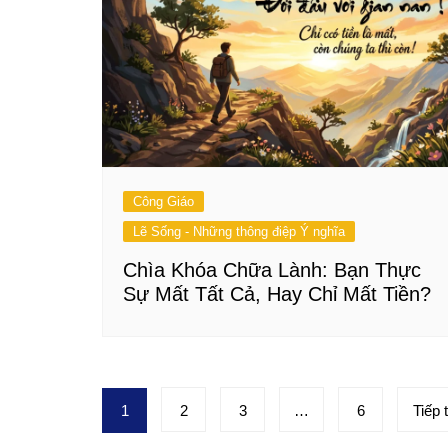
Công Giáo
Lẽ Sống - Những thông điệp Ý nghĩa
Chìa Khóa Chữa Lành: Bạn Thực
Sự Mất Tất Cả, Hay Chỉ Mất Tiền?
Phân
1
2
3
…
6
Tiếp 
trang