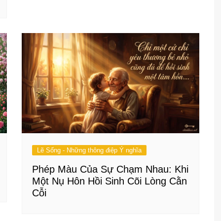
Lẽ Sống - Những thông điệp Ý nghĩa
Phép Màu Của Sự Chạm Nhau: Khi
Một Nụ Hôn Hồi Sinh Cõi Lòng Cằn
Cỗi