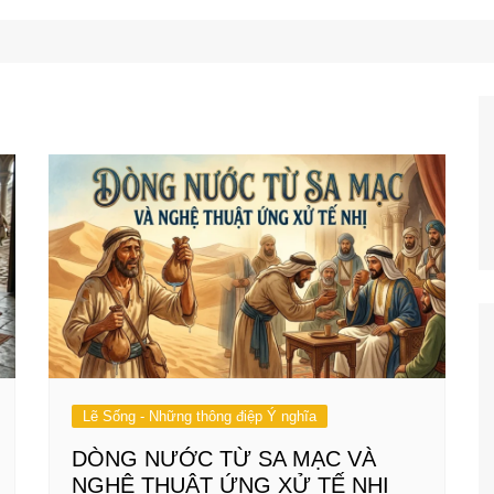
Công Nghệ
Ẩm Thực
Mẹo Vặt
Lẽ Sống - Những thông điệp Ý nghĩa
DÒNG NƯỚC TỪ SA MẠC VÀ
NGHỆ THUẬT ỨNG XỬ TẾ NHỊ