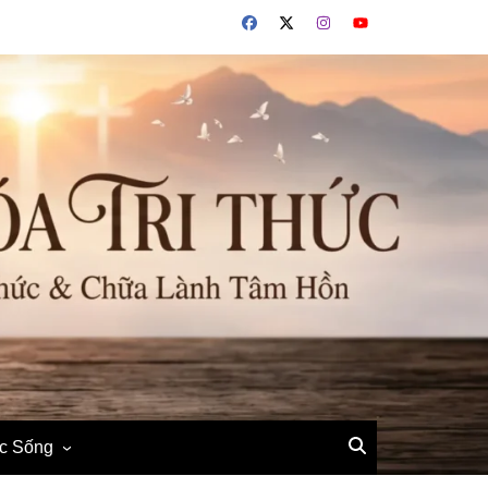
ộc Sống