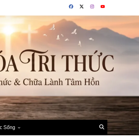
ộc Sống