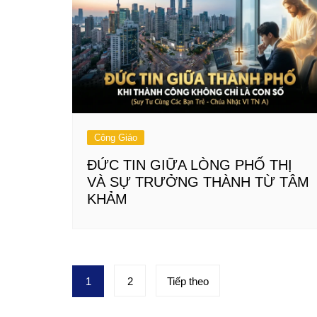
Công Giáo
ĐỨC TIN GIỮA LÒNG PHỐ THỊ
VÀ SỰ TRƯỞNG THÀNH TỪ TÂM
KHẢM
Phân
1
2
Tiếp theo
trang