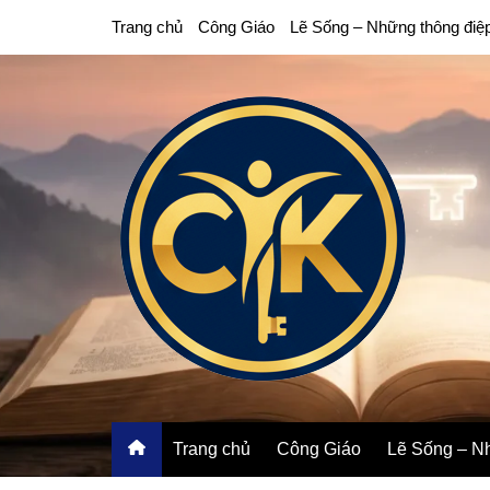
Chuyển
Trang chủ
Công Giáo
Lẽ Sống – Những thông điệ
đến
phần
nội
dung
Trang chủ
Công Giáo
Lẽ Sống – Nh