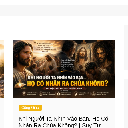
Công Nghệ
Ẩm Thực
Mẹo Vặt
Công Giáo
Khi Người Ta Nhìn Vào Bạn, Họ Có
Nhận Ra Chúa Không? | Suy Tư