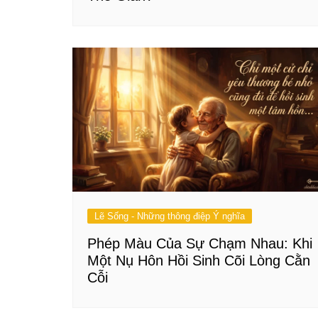
Lẽ Sống - Những thông điệp Ý nghĩa
Phép Màu Của Sự Chạm Nhau: Khi
Một Nụ Hôn Hồi Sinh Cõi Lòng Cằn
Cỗi