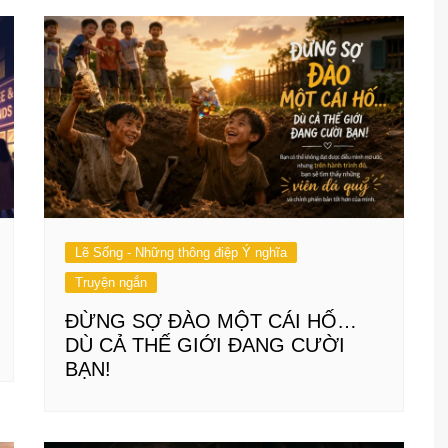
Lẽ Sống - Những thông điệp Ý nghĩa
Truyện ngắn
ĐỪNG SỢ ĐÀO MỘT CÁI HỐ…
DÙ CẢ THẾ GIỚI ĐANG CƯỜI
BẠN!