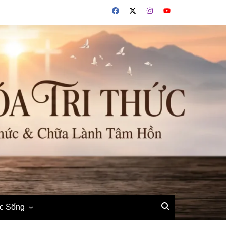
ộc Sống