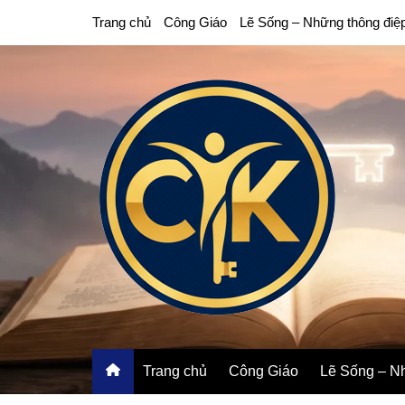
Chuyển
Trang chủ
Công Giáo
Lẽ Sống – Những thông điệ
đến
phần
nội
dung
Trang chủ
Công Giáo
Lẽ Sống – Nh