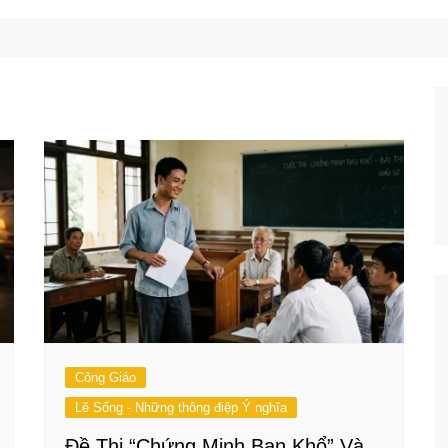
Công Nghệ
Ẩm Thực
Mẹo Vặt
Công Giáo
Lẽ Sống - Những thông điệp Ý nghĩa
Đề Thi “Chứng Minh Bạn Khổ” Và