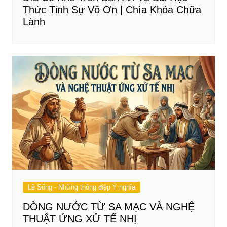
Thức Tỉnh Sự Vô Ơn | Chìa Khóa Chữa
Lành
Lẽ Sống - Những thông điệp Ý nghĩa
DÒNG NƯỚC TỪ SA MẠC VÀ NGHỆ
THUẬT ỨNG XỬ TẾ NHỊ