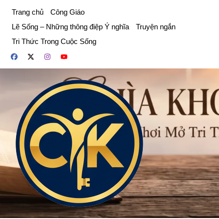
Chuyển
Trang chủ
Công Giáo
đến
Lẽ Sống – Những thông điệp Ý nghĩa
Truyện ngắn
phần
Tri Thức Trong Cuộc Sống
nội
dung