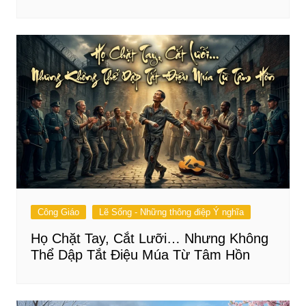
Công Giáo
Lẽ Sống - Những thông điệp Ý nghĩa
Họ Chặt Tay, Cắt Lưỡi… Nhưng Không
Thể Dập Tắt Điệu Múa Từ Tâm Hồn