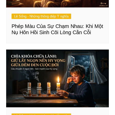
Lẽ Sống - Những thông điệp Ý nghĩa
Phép Màu Của Sự Chạm Nhau: Khi Một
Nụ Hôn Hồi Sinh Cõi Lòng Cằn Cỗi