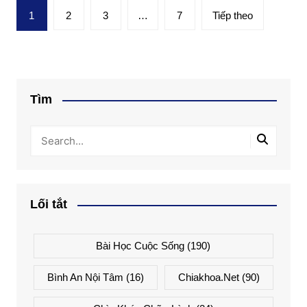
Phân
1
2
3
…
7
Tiếp theo
trang
bài
viết
Tìm
Lối tắt
Bài Học Cuộc Sống
(190)
Bình An Nội Tâm
(16)
Chiakhoa.net
(90)