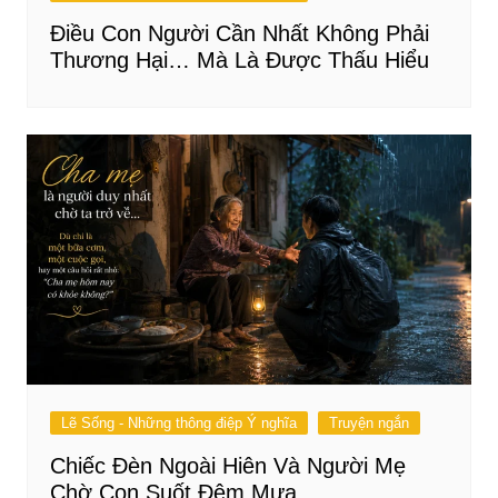
Điều Con Người Cần Nhất Không Phải
Thương Hại… Mà Là Được Thấu Hiểu
Lẽ Sống - Những thông điệp Ý nghĩa
Truyện ngắn
Chiếc Đèn Ngoài Hiên Và Người Mẹ
Chờ Con Suốt Đêm Mưa