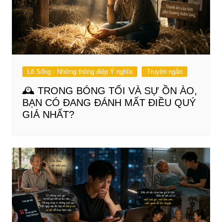
Lẽ Sống - Những thông điệp Ý nghĩa
Truyện ngắn
🕰️ TRONG BÓNG TỐI VÀ SỰ ỒN ÀO,
BẠN CÓ ĐANG ĐÁNH MẤT ĐIỀU QUÝ
GIÁ NHẤT?