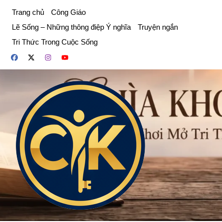
Chuyển
Trang chủ
Công Giáo
đến
Lẽ Sống – Những thông điệp Ý nghĩa
Truyện ngắn
phần
Tri Thức Trong Cuộc Sống
nội
dung