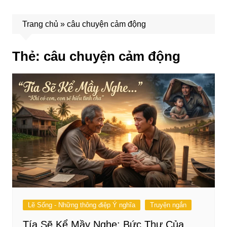
Trang chủ
»
câu chuyện cảm động
Thẻ:
câu chuyện cảm động
Lẽ Sống - Những thông điệp Ý nghĩa
Truyện ngắn
Tía Sẽ Kể Mầy Nghe: Bức Thư Của