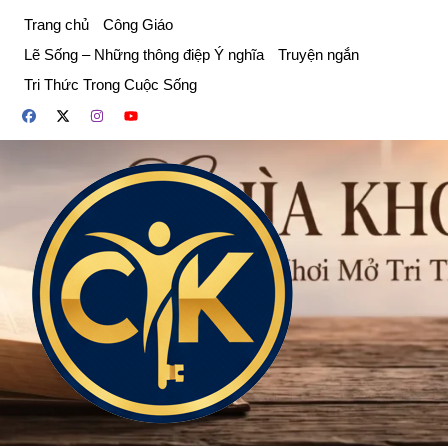
Chuyển
Trang chủ
Công Giáo
đến
Lẽ Sống – Những thông điệp Ý nghĩa
Truyện ngắn
phần
Tri Thức Trong Cuộc Sống
nội
dung