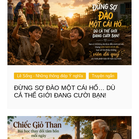
Lẽ Sống - Những thông điệp Ý nghĩa
Truyện ngắn
ĐỪNG SỢ ĐÀO MỘT CÁI HỐ… DÙ
CẢ THẾ GIỚI ĐANG CƯỜI BẠN!