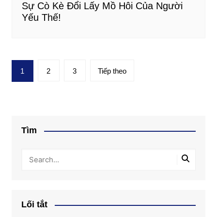
Sự Cò Kè Đổi Lấy Mồ Hôi Của Người
Yếu Thế!
Phân
1
2
3
Tiếp theo
trang
bài
viết
Tìm
Lối tắt