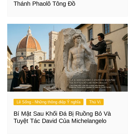
Thánh Phaolô Tông Đồ
Lẽ Sống - Những thông điệp Ý nghĩa
Thú Vị
Bí Mật Sau Khối Đá Bị Ruồng Bỏ Và
Tuyệt Tác David Của Michelangelo