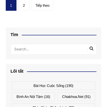
Phân
1
2
Tiếp theo
trang
bài
viết
Tìm
Lối tắt
Bài Học Cuộc Sống
(190)
Bình An Nội Tâm
(16)
Chiakhoa.net
(91)