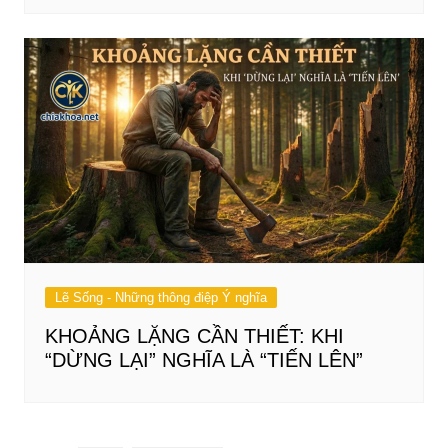
Lẽ Sống - Những thông điệp Ý nghĩa
KHOẢNG LẶNG CẦN THIẾT: KHI
“DỪNG LẠI” NGHĨA LÀ “TIẾN LÊN”