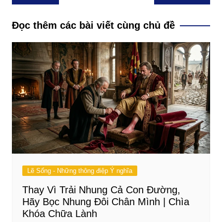
hướng
bài
Đọc thêm các bài viết cùng chủ đề
viết
Lẽ Sống - Những thông điệp Ý nghĩa
Thay Vì Trải Nhung Cả Con Đường,
Hãy Bọc Nhung Đôi Chân Mình | Chìa
Khóa Chữa Lành