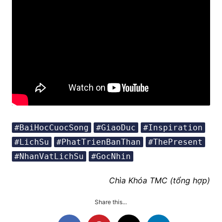
#BaiHocCuocSong
#GiaoDuc
#Inspiration
#LichSu
#PhatTrienBanThan
#ThePresent
#NhanVatLichSu
#GocNhin
Chìa Khóa TMC (tổng hợp)
Share this...