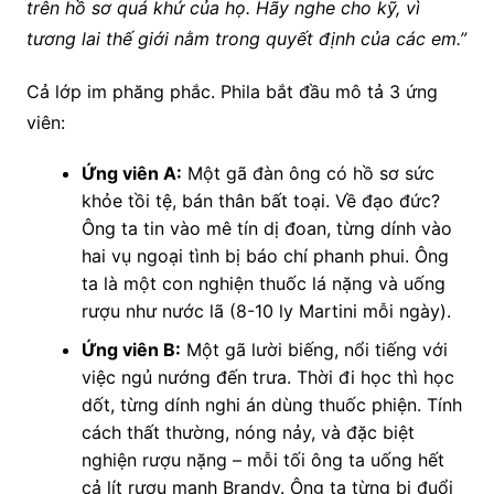
trên hồ sơ quá khứ của họ. Hãy nghe cho kỹ, vì
tương lai thế giới nằm trong quyết định của các em.”
Cả lớp im phăng phắc. Phila bắt đầu mô tả 3 ứng
viên:
Ứng viên A:
Một gã đàn ông có hồ sơ sức
khỏe tồi tệ, bán thân bất toại. Về đạo đức?
Ông ta tin vào mê tín dị đoan, từng dính vào
hai vụ ngoại tình bị báo chí phanh phui. Ông
ta là một con nghiện thuốc lá nặng và uống
rượu như nước lã (8-10 ly Martini mỗi ngày).
Ứng viên B:
Một gã lười biếng, nổi tiếng với
việc ngủ nướng đến trưa. Thời đi học thì học
dốt, từng dính nghi án dùng thuốc phiện. Tính
cách thất thường, nóng nảy, và đặc biệt
nghiện rượu nặng – mỗi tối ông ta uống hết
cả lít rượu mạnh Brandy. Ông ta từng bị đuổi