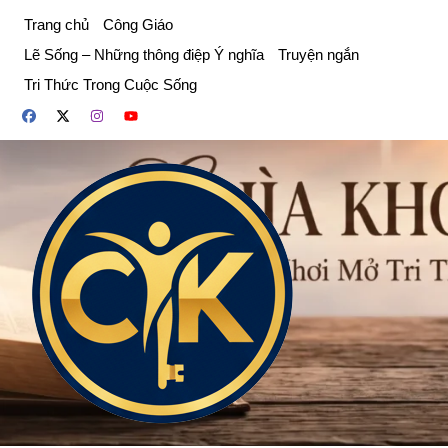
Chuyển
Trang chủ
Công Giáo
đến
Lẽ Sống – Những thông điệp Ý nghĩa
Truyện ngắn
phần
Tri Thức Trong Cuộc Sống
nội
dung