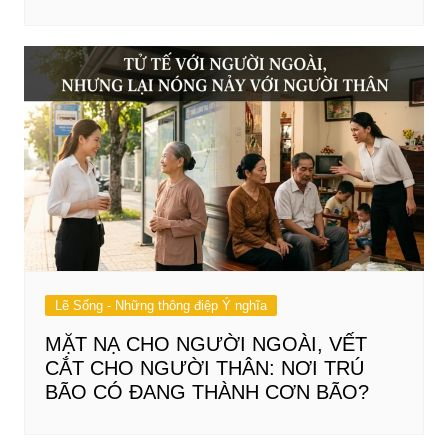
Lẽ Sống - Những thông điệp Ý nghĩa
MẶT NẠ CHO NGƯỜI NGOÀI, VẾT
CẮT CHO NGƯỜI THÂN: NƠI TRÚ
BÃO CÓ ĐANG THÀNH CƠN BÃO?