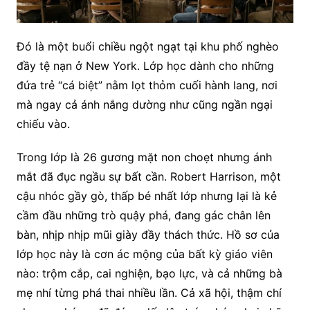
Đó là một buổi chiều ngột ngạt tại khu phố nghèo
đầy tệ nạn ở New York. Lớp học dành cho những
đứa trẻ “cá biệt” nằm lọt thỏm cuối hành lang, nơi
mà ngay cả ánh nắng dường như cũng ngần ngại
chiếu vào.
Trong lớp là 26 gương mặt non choẹt nhưng ánh
mắt đã đục ngầu sự bất cần. Robert Harrison, một
cậu nhóc gầy gò, thấp bé nhất lớp nhưng lại là kẻ
cầm đầu những trò quậy phá, đang gác chân lên
bàn, nhịp nhịp mũi giày đầy thách thức. Hồ sơ của
lớp học này là cơn ác mộng của bất kỳ giáo viên
nào: trộm cắp, cai nghiện, bạo lực, và cả những bà
mẹ nhí từng phá thai nhiều lần. Cả xã hội, thậm chí