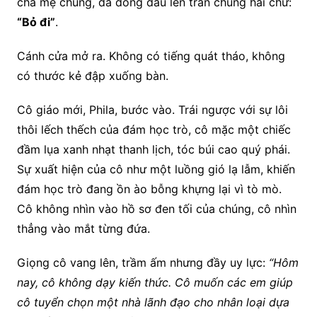
cha mẹ chúng, đã đóng dấu lên trán chúng hai chữ:
“Bỏ đi”
.
Cánh cửa mở ra. Không có tiếng quát tháo, không
có thước kẻ đập xuống bàn.
Cô giáo mới, Phila, bước vào. Trái ngược với sự lôi
thôi lếch thếch của đám học trò, cô mặc một chiếc
đầm lụa xanh nhạt thanh lịch, tóc búi cao quý phái.
Sự xuất hiện của cô như một luồng gió lạ lẫm, khiến
đám học trò đang ồn ào bỗng khựng lại vì tò mò.
Cô không nhìn vào hồ sơ đen tối của chúng, cô nhìn
thẳng vào mắt từng đứa.
Giọng cô vang lên, trầm ấm nhưng đầy uy lực:
“Hôm
nay, cô không dạy kiến thức. Cô muốn các em giúp
cô tuyển chọn một nhà lãnh đạo cho nhân loại dựa