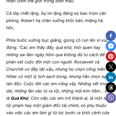
nhấn chìm thế giới trong biển máu.”
Cả lớp chết lặng. Sự im lặng đáng sợ bao trùm căn
phòng. Robert hạ chân xuống khỏi bàn, miệng há
hốc.
Phila bước xuống bục giảng, giọng cô run lên vì xúc
động:
“Các em thấy đấy, quá khứ, thói quen hay
những sai lầm ngày hôm qua không đủ tư cách để
phán xét cuộc đời một con người. Roosevelt và
Churchill có đầy tật xấu, nhưng họ chọn cống hiến.
Hitler có một lý lịch sạch bong, nhưng hắn chọn sự
tàn độc.
Cuộc đời các em cũng vậy. Những vết trượt
dài, những lần vào tù ra tội, những mũi kim tiêm… đó
là
Quá Khứ
. Còn việc các em trở thành ai, là một tên
tội phạm hay một giám đốc tài chính, nó phụ thuộc
vào việc các em làm gì từ lúc bước ra khỏi cánh cửa