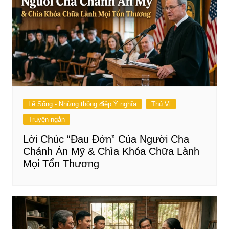
Lẽ Sống - Những thông điệp Ý nghĩa
Thú Vị
Truyện ngắn
Lời Chúc “Đau Đớn” Của Người Cha
Chánh Án Mỹ & Chìa Khóa Chữa Lành
Mọi Tổn Thương