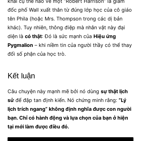
khai cụ thể nào về một “Robert Harrison” là giám
đốc phố Wall xuất thân từ đúng lớp học của cô giáo
tên Phila (hoặc Mrs. Thompson trong các dị bản
khác). Tuy nhiên, thông điệp mà nhân vật này đại
diện là
có thật
: Đó là sức mạnh của
Hiệu ứng
Pygmalion
– khi niềm tin của người thầy có thể thay
đổi số phận của học trò.
Kết luận
Câu chuyện này mạnh mẽ bởi nó dùng
sự thật lịch
sử
để đập tan định kiến. Nó chứng minh rằng:
“Lý
lịch trích ngang” không định nghĩa được con người
bạn. Chỉ có hành động và lựa chọn của bạn ở hiện
tại mới làm được điều đó.