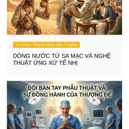
Lẽ Sống - Những thông điệp Ý nghĩa
DÒNG NƯỚC TỪ SA MẠC VÀ NGHỆ
THUẬT ỨNG XỬ TẾ NHỊ