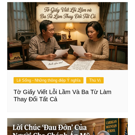
Lẽ Sống - Những thông điệp Ý nghĩa
Thú Vị
Tờ Giấy Viết Lỗi Lầm Và Ba Từ Làm
Thay Đổi Tất Cả