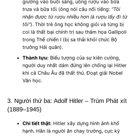
giường vào buổi sáng, uống rượu vào bữa
trưa và bữa tối (ông nói câu nổi tiếng:
“Tôi
nhận được từ rượu nhiều hơn là rượu lấy đi từ
tôi”
). Thời trẻ ông học không giỏi và từng bị
coi là thất bại chính trị sau thảm họa Gallipoli
trong Thế chiến I (bị sa thải khỏi chức Bộ
trưởng Hải quân).
Thành tựu:
Biểu tượng của sự kiên cường,
người duy nhất dám đứng lên chống lại Hitler
khi cả Châu Âu đã thất thủ. Đoạt giải Nobel
Văn học.
3. Người thứ ba: Adolf Hitler – Trùm Phát xít
(1889–1945)
Chi tiết thật:
Hitler xây dựng hình ảnh khổ
hạnh. Hắn là người ăn chay trường, cực kỳ