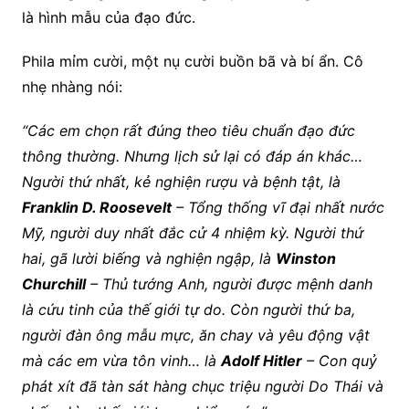
là hình mẫu của đạo đức.
Phila mỉm cười, một nụ cười buồn bã và bí ẩn. Cô
nhẹ nhàng nói:
“Các em chọn rất đúng theo tiêu chuẩn đạo đức
thông thường. Nhưng lịch sử lại có đáp án khác…
Người thứ nhất, kẻ nghiện rượu và bệnh tật, là
Franklin D. Roosevelt
– Tổng thống vĩ đại nhất nước
Mỹ, người duy nhất đắc cử 4 nhiệm kỳ.
Người thứ
hai, gã lười biếng và nghiện ngập, là
Winston
Churchill
– Thủ tướng Anh, người được mệnh danh
là cứu tinh của thế giới tự do.
Còn người thứ ba,
người đàn ông mẫu mực, ăn chay và yêu động vật
mà các em vừa tôn vinh… là
Adolf Hitler
– Con quỷ
phát xít đã tàn sát hàng chục triệu người Do Thái và