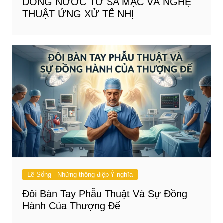
DÒNG NƯỚC TỪ SA MẠC VÀ NGHỆ
THUẬT ỨNG XỬ TẾ NHỊ
Lẽ Sống - Những thông điệp Ý nghĩa
Đôi Bàn Tay Phẫu Thuật Và Sự Đồng
Hành Của Thượng Đế