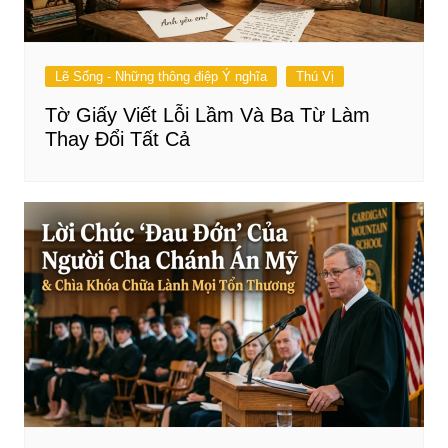
Lẽ Sống - Những thông điệp Ý nghĩa
Thú Vị
Tờ Giấy Viết Lỗi Lầm Và Ba Từ Làm
Thay Đổi Tất Cả