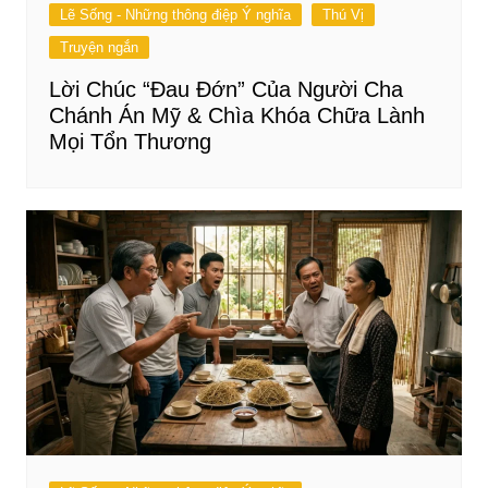
Lẽ Sống - Những thông điệp Ý nghĩa
Thú Vị
Truyện ngắn
Lời Chúc “Đau Đớn” Của Người Cha
Chánh Án Mỹ & Chìa Khóa Chữa Lành
Mọi Tổn Thương