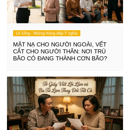
Lẽ Sống - Những thông điệp Ý nghĩa
MẶT NẠ CHO NGƯỜI NGOÀI, VẾT
CẮT CHO NGƯỜI THÂN: NƠI TRÚ
BÃO CÓ ĐANG THÀNH CƠN BÃO?