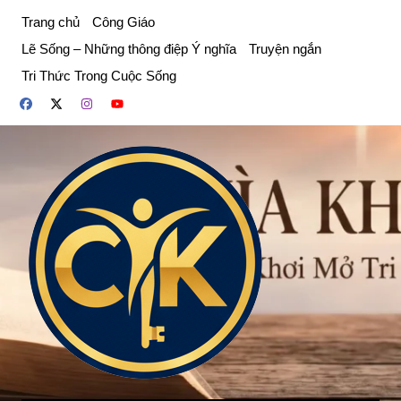
Chuyển
Trang chủ
Công Giáo
đến
Lẽ Sống – Những thông điệp Ý nghĩa
Truyện ngắn
phần
Tri Thức Trong Cuộc Sống
nội
dung