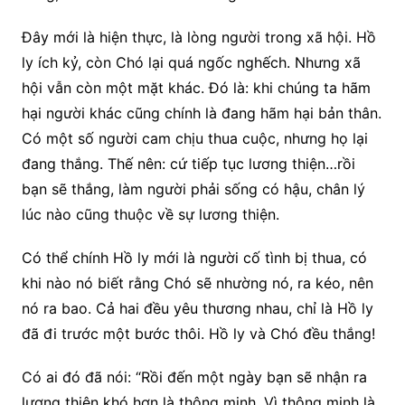
Đây mới là hiện thực, là lòng người trong xã hội. Hồ
ly ích kỷ, còn Chó lại quá ngốc nghếch. Nhưng xã
hội vẫn còn một mặt khác. Đó là: khi chúng ta hãm
hại người khác cũng chính là đang hãm hại bản thân.
Có một số người cam chịu thua cuộc, nhưng họ lại
đang thắng. Thế nên: cứ tiếp tục lương thiện…rồi
bạn sẽ thắng, làm người phải sống có hậu, chân lý
lúc nào cũng thuộc về sự lương thiện.
Có thể chính Hồ ly mới là người cố tình bị thua, có
khi nào nó biết rằng Chó sẽ nhường nó, ra kéo, nên
nó ra bao. Cả hai đều yêu thương nhau, chỉ là Hồ ly
đã đi trước một bước thôi. Hồ ly và Chó đều thắng!
Có ai đó đã nói: “Rồi đến một ngày bạn sẽ nhận ra
lương thiện khó hơn là thông minh. Vì thông minh là