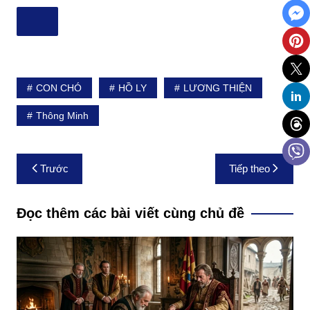
CON CHÓ
HỒ LY
LƯƠNG THIỆN
Thông Minh
Điều
Trước
Tiếp theo
hướng
bài
Đọc thêm các bài viết cùng chủ đề
viết