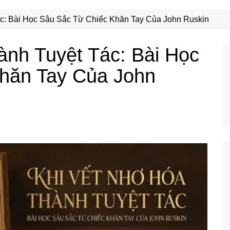
Công Nghệ
Ẩm Thực
c: Bài Học Sâu Sắc Từ Chiếc Khăn Tay Của John Ruskin
Mẹo Vặt
ành Tuyệt Tác: Bài Học
hăn Tay Của John