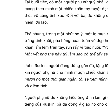
Tại buổi tiệc, có một người phụ nữ quý phái 
mang theo mình một chiếc khăn tay tuyệt đẹp,
thùa vô cùng tinh xảo. Đối với bà, đó không c
niệm lớn lao.
Thế nhưng, trong một phút sơ ý, một lọ mực đ
trắng tinh khôi, phá hỏng hoàn toàn vẻ đẹp 
khăn lấm lem trên tay, run rẩy vì tiếc nuối:
“N
Một vết nhơ thế này thì làm sao có thể tẩy sạ
John Ruskin, người đang đứng gần đó, lặng lẽ
xin người phụ nữ cho mình mượn chiếc khăn 
mượn nó một thời gian ngắn, tôi sẽ xem mình 
và điềm tĩnh.
Người phụ nữ dù không hiểu ông định làm gì v
tiếng của Ruskin, bà đã đồng ý giao nó cho ô