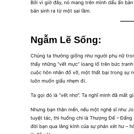
Bởi vì giờ đây, nó mang trên mình dấu ấn bà
bản sinh ra từ một sai lầm.
Ngẫm Lẽ Sống:
Chúng ta thường giống như người phụ nữ tron
thấy những “vết mực” loang lổ trên bức tranh
cuộc hôn nhân đổ vỡ, một thất bại trong sự 
luôn muốn giấu nhẹm đi.
Ta gọi đó là “vết nhơ”. Ta nghĩ mình đã mất gi
Nhưng bạn thân mến, nếu một nghệ sĩ như Joh
tuyệt tác, thì huống chi là Thượng Đế – Đấng
đời bạn qua lăng kính của sự phán xét hư – h