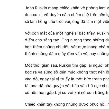
John Ruskin mang chiếc khăn về phòng làm vi
đen xù xì, vô duyên nằm chễm chệ trên nền lụ
sẽ làm hỏng cấu trúc vải, ông đã làm một việ
Với con mắt của một nghệ sĩ bậc thầy, Ruski
điểm cho sáng tạo. Ông nương theo những đư
họa thêm những chi tiết. Vết mực loang chỗ 
thành những đám mây đen vần vũ, hay những 
Một thời gian sau, Ruskin tìm gặp lại người p
bọc ra và sững sờ đến mức không thốt nên lờ
vào đó, ngay tại vị trí ấy là một bức tranh 
tài hoa đã hòa quyện vết bẩn vào bố cục chu
có hồn hơn gấp bội so với khi nó còn trắng tr
Chiếc khăn tay không những được phục hồi, mà