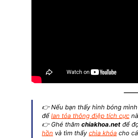
👉
Nếu bạn thấy hình bóng mình 
để
lan tỏa thông điệp tích cực
nà
👉
Ghé thăm
chiakhoa.net
để đ
hồn
và tìm thấy
chìa khóa
cho cá