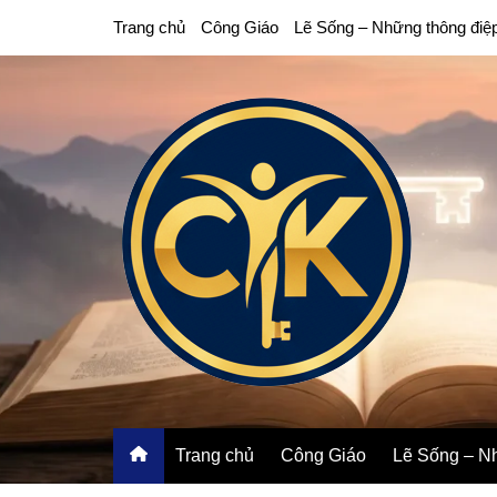
Chuyển
Trang chủ
Công Giáo
Lẽ Sống – Những thông điệ
đến
phần
nội
dung
Trang chủ
Công Giáo
Lẽ Sống – Nh