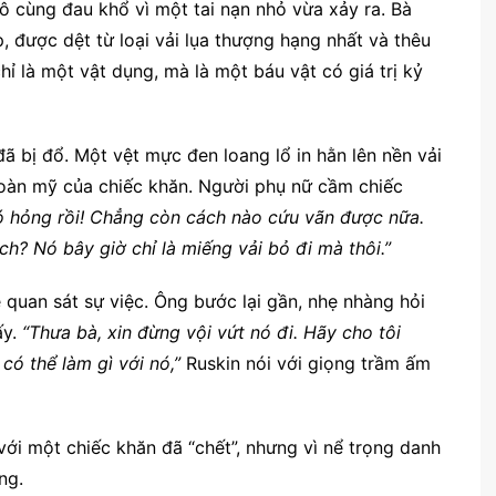
vô cùng đau khổ vì một tai nạn nhỏ vừa xảy ra. Bà
 được dệt từ loại vải lụa thượng hạng nhất và thêu
hỉ là một vật dụng, mà là một báu vật có giá trị kỷ
ã bị đổ. Một vệt mực đen loang lổ in hằn lên nền vải
hoàn mỹ của chiếc khăn. Người phụ nữ cầm chiếc
ó hỏng rồi! Chẳng còn cách nào cứu vãn được nữa.
ch? Nó bây giờ chỉ là miếng vải bỏ đi mà thôi.”
 quan sát sự việc. Ông bước lại gần, nhẹ nhàng hỏi
ấy.
“Thưa bà, xin đừng vội vứt nó đi. Hãy cho tôi
có thể làm gì với nó,”
Ruskin nói với giọng trầm ấm
ới một chiếc khăn đã “chết”, nhưng vì nể trọng danh
ng.