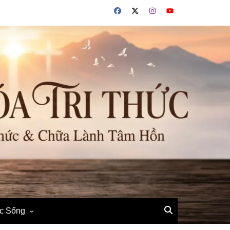
ộc Sống