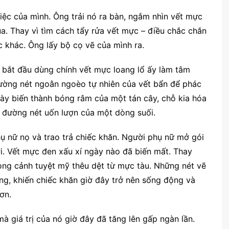
ệc của mình. Ông trải nó ra bàn, ngắm nhìn vết mực
a. Thay vì tìm cách tẩy rửa vết mực – điều chắc chắn
c khác. Ông lấy bộ cọ vẽ của mình ra.
n bắt đầu dùng chính vết mực loang lổ ấy làm tâm
ờng nét ngoằn ngoèo tự nhiên của vết bẩn để phác
này biến thành bóng râm của một tán cây, chỗ kia hóa
đường nét uốn lượn của một dòng suối.
hụ nữ nọ và trao trả chiếc khăn. Người phụ nữ mở gói
i. Vết mực đen xấu xí ngày nào đã biến mất. Thay
phong cảnh tuyệt mỹ thêu dệt từ mực tàu. Những nét vẽ
ng, khiến chiếc khăn giờ đây trở nên sống động và
ơn.
 giá trị của nó giờ đây đã tăng lên gấp ngàn lần.