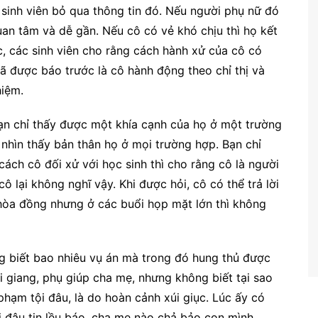
 sinh viên bỏ qua thông tin đó. Nếu người phụ nữ đó
uan tâm và dễ gần. Nếu cô có vẻ khó chịu thì họ kết
c, các sinh viên cho rằng cách hành xử của cô có
ã được báo trước là cô hành động theo chỉ thị và
hiệm.
bạn chỉ thấy được một khía cạnh của họ ở một trường
 nhìn thấy bản thân họ ở mọi trường hợp. Bạn chỉ
cách cô đối xử với học sinh thì cho rằng cô là người
ô lại không nghĩ vậy. Khi được hỏi, cô có thể trả lời
i hòa đồng nhưng ở các buổi họp mặt lớn thì không
 biết bao nhiêu vụ án mà trong đó hung thủ được
i giang, phụ giúp cha mẹ, nhưng không biết tại sao
phạm tội đâu, là do hoàn cảnh xúi giục. Lúc ấy có
i đâu tin lều báo, cha mẹ nào chả bảo con mình