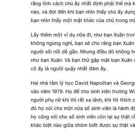
rằng tính cách chú ấy nhất định phải thế mà
nào, và đợi đến khi bạn nhìn thấy chú ấy dựng
bạn nhìn thấy một mặt khác của chú trong mộ
Lấy thêm một ví dụ nữa đi, như bạn Xuân trong 
không ngừng nghỉ, bạn sẽ cho rằng bạn Xuân c
người sôi nổi dễ gần. Nhưng điều đó không h
như bạn Xuân. Và bạn thử gặp mặt bạn Xuân ở
cô ấy là người quậy nhất đám ấy.
Hai nhà tâm lý học David Napolitan và Georg
vào năm 1979. Họ để cho sinh viên trường Wi
người phụ nữ khi thì rất xa lánh, khi thì thích 
đó họ nói cho một nửa số sinh viên là hành độ
họ cũng nói cho số sinh viên còn lại sự thật 
khác biệt nào giữa nhóm biết được sự thật 