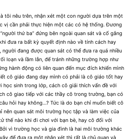
à tôi nêu trên, nhận xét một con người dựa trên một
c vị cần phải thực hiện một các có hệ thống. Đương
ột “người thứ ba” đứng bên ngoài quan sát và cố gắng
khi đưa ra bất kỳ quyết định nào về tính cách hay
 người đang được quan sát có thể đưa ra quá nhiều
 rối loạn và lầm lẫn, để tránh những trường hợp như
hững hành động có liên quan đến mục đích khiến mình
t cô giáo đang dạy mình có phải là cô giáo tốt hay
 học sinh trong lớp, cách cô giải thích vấn đề với
ch cô giao tiếp với các thầy cô trong trường, bạn có
 câu hỏi hay không…? Tức là do bạn chỉ muốn biết cô
chỉ nên quan sát môi trường học tập và làm việc của
 thế nào khi đi chơi với bạn bè, hay cô đối với
Bởi vì trường học và gia đình là hai môi trường khác
ậy để đưa ra một nhận xét thì rất là chủ quan và