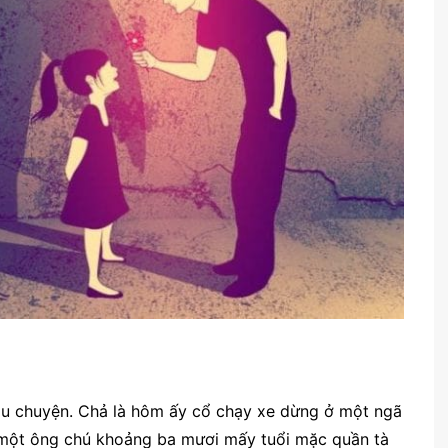
câu chuyện. Chả là hôm ấy cổ chạy xe dừng ở một ngã
 một ông chú khoảng ba mươi mấy tuổi mặc quần tà