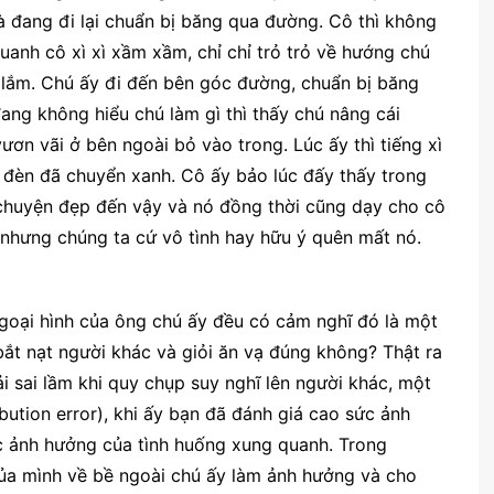
là đang đi lại chuẩn bị băng qua đường. Cô thì không
anh cô xì xì xầm xầm, chỉ chỉ trỏ trỏ về hướng chú
i lắm. Chú ấy đi đến bên góc đường, chuẩn bị băng
đang không hiểu chú làm gì thì thấy chú nâng cái
ươn vãi ở bên ngoài bỏ vào trong. Lúc ấy thì tiếng xì
ì đèn đã chuyển xanh. Cô ấy bảo lúc đấy thấy trong
u chuyện đẹp đến vậy và nó đồng thời cũng dạy cho cô
nhưng chúng ta cứ vô tình hay hữu ý quên mất nó.
ngoại hình của ông chú ấy đều có cảm nghĩ đó là một
t nạt người khác và giỏi ăn vạ đúng không? Thật ra
i sai lầm khi quy chụp suy nghĩ lên người khác, một
bution error), khi ấy bạn đã đánh giá cao sức ảnh
c ảnh hưởng của tình huống xung quanh. Trong
ủa mình về bề ngoài chú ấy làm ảnh hưởng và cho