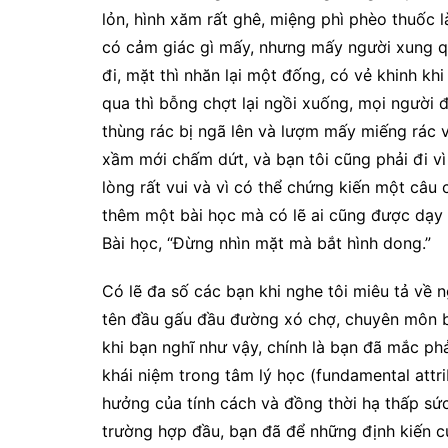
lỏn, hình xăm rất ghê, miệng phì phèo thuốc 
có cảm giác gì mấy, nhưng mấy người xung qu
đi, mặt thì nhăn lại một
đống, có vẻ khinh kh
qua thì bỗng chợt lại ngồi xuống, mọi người 
thùng rác bị ngã lên và lượm mấy miếng rác v
xầm mới chấm dứt, và bạn tôi cũng phải đi v
lòng rất vui và vì có thể chứng kiến một câ
thêm một bài học mà có lẽ ai cũng được dạy 
Bài học, “Đừng nhìn mặt mà bắt hình dong.”
Có lẽ đa số các bạn khi nghe tôi miêu tả về 
tên đầu gấu đầu đường xó chợ, chuyên môn bắ
khi bạn nghĩ như vậy, chính là bạn đã mắc phả
khái niệm trong tâm lý học (fundamental attri
hưởng của tính cách và đồng thời hạ thấp sứ
trường hợp đầu, bạn đã để những định kiến c