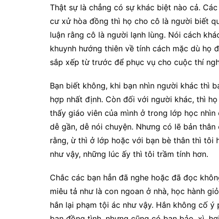
Thật sự là chẳng có sự khác biệt nào cả. Các
cư xử hòa đồng thì họ cho cô là người biết q
luận rằng cô là người lạnh lùng. Nói cách khá
khuynh hướng thiên về tính cách mặc dù họ đ
sắp xếp từ trước để phục vụ cho cuộc thí ng
Bạn biết không, khi bạn nhìn người khác thì 
hợp nhất định. Còn đối với người khác, thì họ
thấy giáo viên của mình ở trong lớp học nhìn 
dễ gần, dễ nói chuyện. Nhưng có lẽ bản thân c
rằng, ừ thì ở lớp hoặc với bạn bè thân thì tô
như vậy, những lúc ấy thì tôi trầm tính hơn.
Chắc các bạn hẳn đã nghe hoặc đã đọc không
miêu tả như là con ngoan ở nhà, học hành giỏ
hắn lại phạm tội ác như vậy. Hắn không cố ý 
bạn đồng tình, nhưng cũng có bạn bảo, xì, hơ