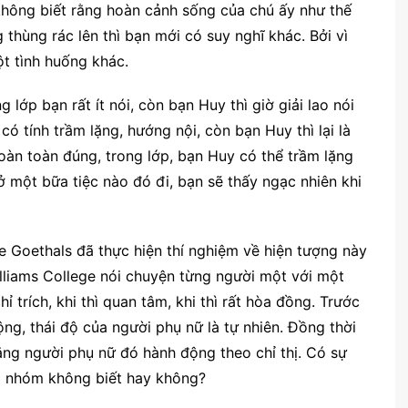
 không biết rằng hoàn cảnh sống của chú ấy như thế
 thùng rác lên thì bạn mới có suy nghĩ khác. Bởi vì
t tình huống khác.
lớp bạn rất ít nói, còn bạn Huy thì giờ giải lao nói
ó tính trầm lặng, hướng nội, còn bạn Huy thì lại là
oàn toàn đúng, trong lớp, bạn Huy có thể trầm lặng
 một bữa tiệc nào đó đi, bạn sẽ thấy ngạc nhiên khi
e Goethals đã thực hiện thí nghiệm về hiện tượng này
lliams College nói chuyện từng người một với một
chỉ trích, khi thì quan tâm, khi thì rất hòa đồng. Trước
ng, thái độ của người phụ nữ là tự nhiên. Đồng thời
rằng người phụ nữ đó hành động theo chỉ thị. Có sự
và nhóm không biết hay không?