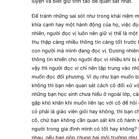
luyện và biết giữ tỉnh táo để quan sát nhất.
Để tránh những sai sót như trong khái niệm m
khía cạnh hay một hành động của họ, việc đọ
nhiên, người đọc vị luôn nên giữ vị thế là m
thu thập càng nhiều thông tin càng tốt trước 
con người mà mình đang đọc vị. Đương nhiên,
thông tin khiến cho người đọc vị nhiều khi bị
vậy thì người đọc vị chỉ nên tập trung vào n
muốn đọc đối phương. Ví dụ như bạn muốn biế
không thì bạn nên quan sát cách cô đối xử với
những bạn học sinh chưa hiểu ở ngoài lớp, cá
gặp khó khăn khi muốn liên lạc với cô để hỏi
có phải là giáo viên giỏi hay không, thì bạn 
cô, chứ bạn không cần quan sát khi cô hành xử
người trong gia đình mình có tốt hay không? 
nhau, nếu bạn gộp chung hai môi trường như v