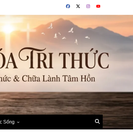
ộc Sống