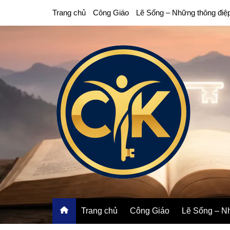
Chuyển
Trang chủ
Công Giáo
Lẽ Sống – Những thông điệ
đến
phần
nội
dung
Trang chủ
Công Giáo
Lẽ Sống – Nh