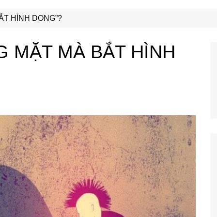
Công Nghệ
Ẩm Thực
ẮT HÌNH DONG”?
Mẹo Vặt
G MẶT MÀ BẮT HÌNH