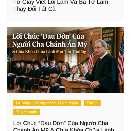
Tờ Giấy Viết Lỗi Lầm Và Ba Từ Làm
Thay Đổi Tất Cả
Lẽ Sống - Những thông điệp Ý nghĩa
Thú Vị
Truyện ngắn
Lời Chúc “Đau Đớn” Của Người Cha
Chánh Án Mỹ & Chìa Khóa Chữa Lành