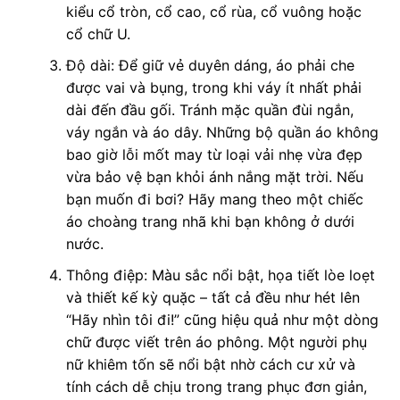
kiểu cổ tròn, cổ cao, cổ rùa, cổ vuông hoặc
cổ chữ U.
Độ dài: Để giữ vẻ duyên dáng, áo phải che
được vai và bụng, trong khi váy ít nhất phải
dài đến đầu gối. Tránh mặc quần đùi ngắn,
váy ngắn và áo dây. Những bộ quần áo không
bao giờ lỗi mốt may từ loại vải nhẹ vừa đẹp
vừa bảo vệ bạn khỏi ánh nắng mặt trời. Nếu
bạn muốn đi bơi? Hãy mang theo một chiếc
áo choàng trang nhã khi bạn không ở dưới
nước.
Thông điệp: Màu sắc nổi bật, họa tiết lòe loẹt
và thiết kế kỳ quặc – tất cả đều như hét lên
“Hãy nhìn tôi đi!” cũng hiệu quả như một dòng
chữ được viết trên áo phông. Một người phụ
nữ khiêm tốn sẽ nổi bật nhờ cách cư xử và
tính cách dễ chịu trong trang phục đơn giản,