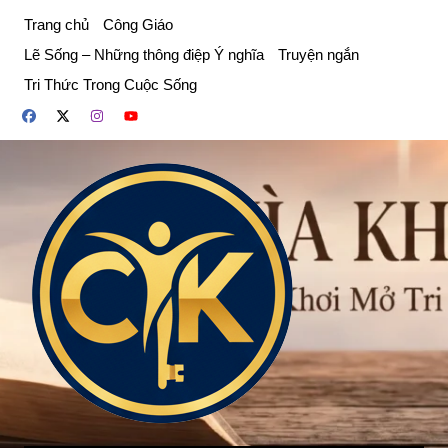
Chuyển
Trang chủ
Công Giáo
đến
Lẽ Sống – Những thông điệp Ý nghĩa
Truyện ngắn
phần
Tri Thức Trong Cuộc Sống
nội
dung