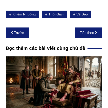
Khiêm Nhường
Thời Gian
Vẻ Đẹp
Điều
Trước
Tiếp theo
hướng
bài
Đọc thêm các bài viết cùng chủ đề
viết