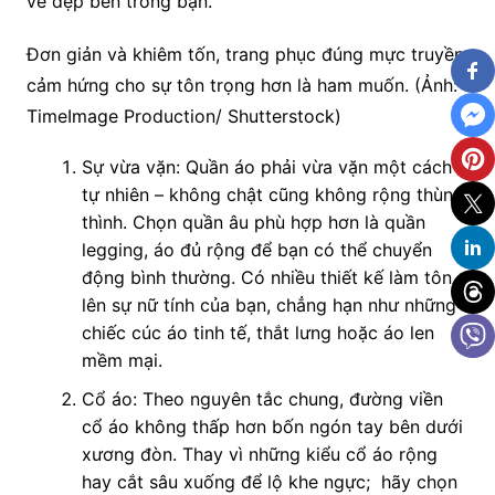
vẻ đẹp bên trong bạn.
Đơn giản và khiêm tốn, trang phục đúng mực truyền
cảm hứng cho sự tôn trọng hơn là ham muốn. (Ảnh:
TimeImage Production/ Shutterstock)
Sự vừa vặn: Quần áo phải vừa vặn một cách
tự nhiên – không chật cũng không rộng thùng
thình. Chọn quần âu phù hợp hơn là quần
legging, áo đủ rộng để bạn có thể chuyển
động bình thường. Có nhiều thiết kế làm tôn
lên sự nữ tính của bạn, chẳng hạn như những
chiếc cúc áo tinh tế, thắt lưng hoặc áo len
mềm mại.
Cổ áo: Theo nguyên tắc chung, đường viền
cổ áo không thấp hơn bốn ngón tay bên dưới
xương đòn. Thay vì những kiểu cổ áo rộng
hay cắt sâu xuống để lộ khe ngực; hãy chọn