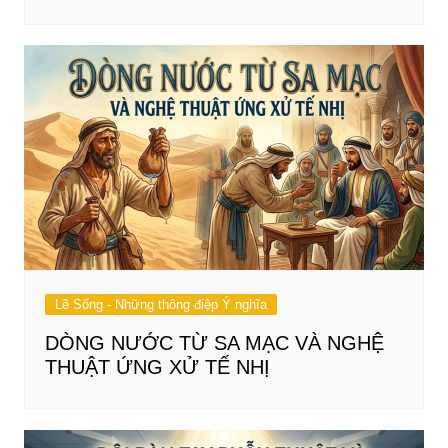
Lẽ Sống - Những thông điệp Ý nghĩa
DÒNG NƯỚC TỪ SA MẠC VÀ NGHỆ
THUẬT ỨNG XỬ TẾ NHỊ