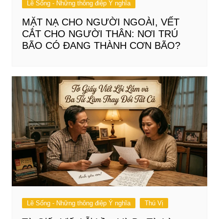
Lẽ Sống - Những thông điệp Ý nghĩa
MẶT NẠ CHO NGƯỜI NGOÀI, VẾT
CẮT CHO NGƯỜI THÂN: NƠI TRÚ
BÃO CÓ ĐANG THÀNH CƠN BÃO?
Lẽ Sống - Những thông điệp Ý nghĩa
Thú Vị