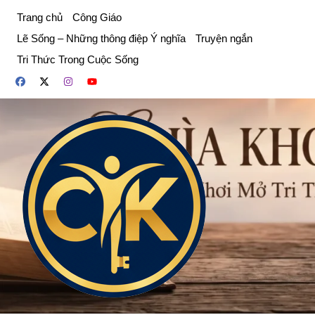
Chuyển
Trang chủ
Công Giáo
đến
Lẽ Sống – Những thông điệp Ý nghĩa
Truyện ngắn
phần
Tri Thức Trong Cuộc Sống
nội
dung