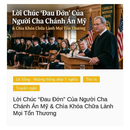
Lẽ Sống - Những thông điệp Ý nghĩa
Thú Vị
Truyện ngắn
Lời Chúc “Đau Đớn” Của Người Cha
Chánh Án Mỹ & Chìa Khóa Chữa Lành
Mọi Tổn Thương