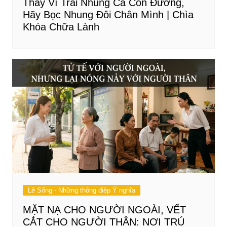
Thay Vì Trải Nhung Cả Con Đường,
Hãy Bọc Nhung Đôi Chân Mình | Chìa
Khóa Chữa Lành
Lẽ Sống - Những thông điệp Ý nghĩa
MẶT NẠ CHO NGƯỜI NGOÀI, VẾT
CẮT CHO NGƯỜI THÂN: NƠI TRÚ