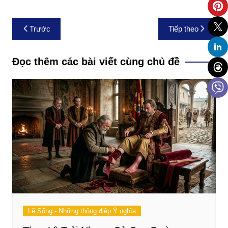
Điều
Trước
Tiếp theo
hướng
bài
Đọc thêm các bài viết cùng chủ đề
viết
Lẽ Sống - Những thông điệp Ý nghĩa