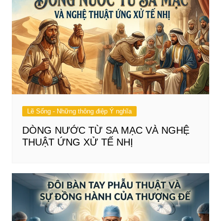
Lẽ Sống - Những thông điệp Ý nghĩa
DÒNG NƯỚC TỪ SA MẠC VÀ NGHỆ
THUẬT ỨNG XỬ TẾ NHỊ