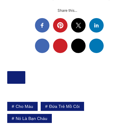
Share this...
Cho Máu
Đứa Trẻ Mồ Côi
Nó Là Bạn Cháu