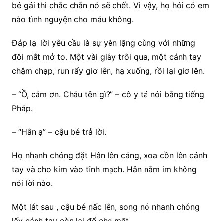
bé gái thì chắc chắn nó sẽ chết. Vì vậy, họ hỏi có em
nào tình nguyện cho máu không.
Đáp lại lời yêu cầu là sự yên lặng cùng với những
đôi mắt mở to. Một vài giây trôi qua, một cánh tay
chậm chạp, run rẩy giơ lên, hạ xuống, rồi lại giơ lên.
– “Ồ, cảm ơn. Cháu tên gì?” – cô y tá nói bằng tiếng
Pháp.
– “Hân ạ” – cậu bé trả lời.
Họ nhanh chóng đặt Hân lên cáng, xoa cồn lên cánh
tay và cho kim vào tĩnh mạch. Hân nằm im không
nói lời nào.
Một lát sau , cậu bé nấc lên, song nó nhanh chóng
lấy cánh tay còn lại để che mặt.