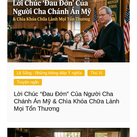
Lẽ Sống - Những thông điệp Ý nghĩa
Thú Vị
Truyện ngắn
Lời Chúc “Đau Đớn” Của Người Cha
Chánh Án Mỹ & Chìa Khóa Chữa Lành
Mọi Tổn Thương