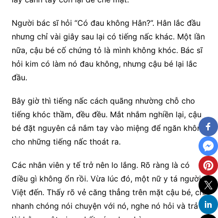
Người bác sĩ hỏi “Có đau không Hân?”. Hân lắc đầu
nhưng chỉ vài giây sau lại có tiếng nấc khác. Một lần
nữa, cậu bé cố chứng tỏ là mình không khóc. Bác sĩ
hỏi kim có làm nó đau không, nhưng cậu bé lại lắc
đầu.
Bây giờ thì tiếng nấc cách quãng nhường chỗ cho
tiếng khóc thầm, đều đều. Mắt nhắm nghiền lại, cậu
bé đặt nguyên cả nắm tay vào miệng để ngăn không
cho những tiếng nấc thoát ra.
Các nhân viên y tế trở nên lo lắng. Rõ ràng là có
điều gì không ổn rồi. Vừa lúc đó, một nữ y tá người
Việt đến. Thấy rõ vẻ căng thẳng trên mặt cậu bé, chị
nhanh chóng nói chuyện với nó, nghe nó hỏi và trả