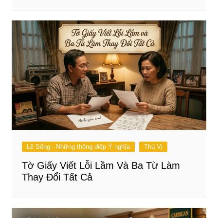
Lẽ Sống - Những thông điệp Ý nghĩa
Thú Vị
Tờ Giấy Viết Lỗi Lầm Và Ba Từ Làm
Thay Đổi Tất Cả