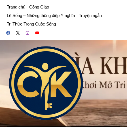
Chuyển
Trang chủ
Công Giáo
đến
Lẽ Sống – Những thông điệp Ý nghĩa
Truyện ngắn
phần
Tri Thức Trong Cuộc Sống
nội
dung