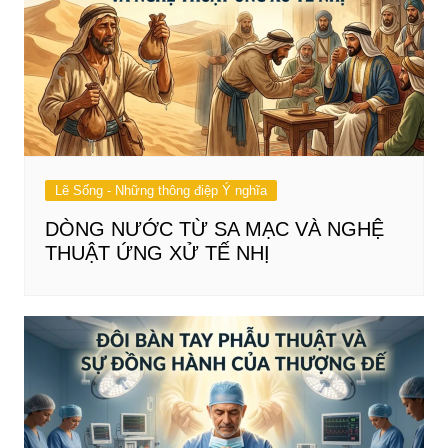
Lẽ Sống - Những thông điệp Ý nghĩa
DÒNG NƯỚC TỪ SA MẠC VÀ NGHỆ
THUẬT ỨNG XỬ TẾ NHỊ