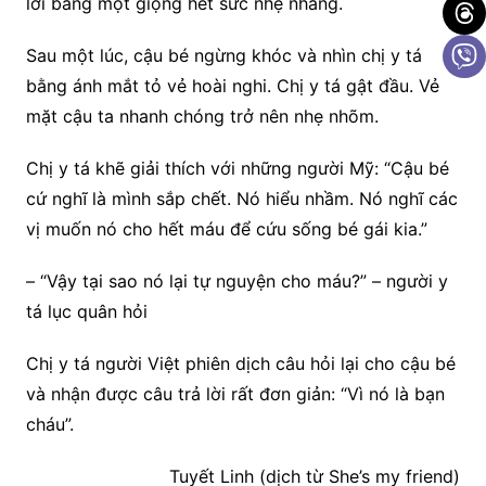
lời bằng một giọng hết sức nhẹ nhàng.
Sau một lúc, cậu bé ngừng khóc và nhìn chị y tá
bằng ánh mắt tỏ vẻ hoài nghi. Chị y tá gật đầu. Vẻ
mặt cậu ta nhanh chóng trở nên nhẹ nhõm.
Chị y tá khẽ giải thích với những người Mỹ: “Cậu bé
cứ nghĩ là mình sắp chết. Nó hiểu nhầm. Nó nghĩ các
vị muốn nó cho hết máu để cứu sống bé gái kia.”
– “Vậy tại sao nó lại tự nguyện cho máu?” – người y
tá lục quân hỏi
Chị y tá người Việt phiên dịch câu hỏi lại cho cậu bé
và nhận được câu trả lời rất đơn giản: “Vì nó là bạn
cháu”.
Tuyết Linh (dịch từ She’s my friend)