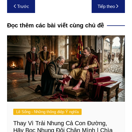
Điều
Trước
Tiếp theo
hướng
bài
Đọc thêm các bài viết cùng chủ đề
viết
Lẽ Sống - Những thông điệp Ý nghĩa
Thay Vì Trải Nhung Cả Con Đường,
Hãy Bọc Nhung Đôi Chân Mình | Chìa