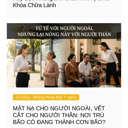
Khóa Chữa Lành
Lẽ Sống - Những thông điệp Ý nghĩa
MẶT NẠ CHO NGƯỜI NGOÀI, VẾT
CẮT CHO NGƯỜI THÂN: NƠI TRÚ
BÃO CÓ ĐANG THÀNH CƠN BÃO?