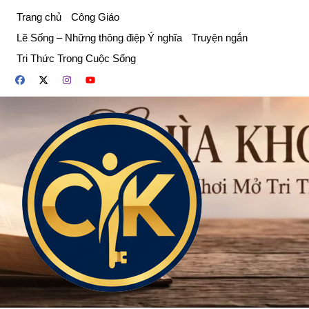
Chuyển
Trang chủ
Công Giáo
đến
Lẽ Sống – Những thông điệp Ý nghĩa
Truyện ngắn
phần
Tri Thức Trong Cuộc Sống
nội
dung