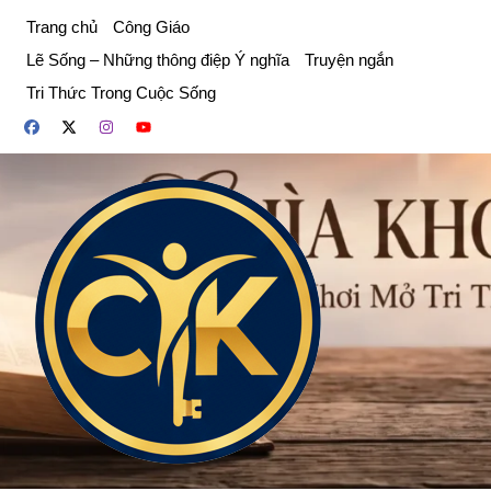
Chuyển
Trang chủ
Công Giáo
đến
Lẽ Sống – Những thông điệp Ý nghĩa
Truyện ngắn
phần
Tri Thức Trong Cuộc Sống
nội
dung