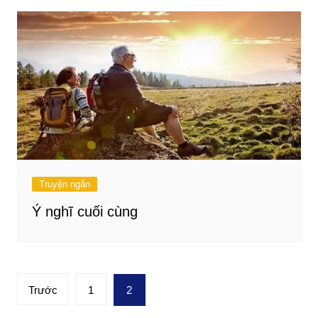
Truyện ngắn
Ý nghĩ cuối cùng
Phân
Trước
1
2
trang