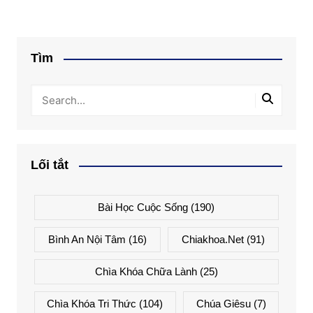
bài
viết
Tìm
Lối tắt
Bài Học Cuộc Sống
(190)
Bình An Nội Tâm
(16)
Chiakhoa.net
(91)
Chìa Khóa Chữa Lành
(25)
Chìa Khóa Tri Thức
(104)
Chúa Giêsu
(7)