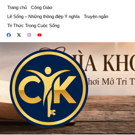
Chuyển
Trang chủ
Công Giáo
đến
Lẽ Sống – Những thông điệp Ý nghĩa
Truyện ngắn
phần
Tri Thức Trong Cuộc Sống
nội
dung