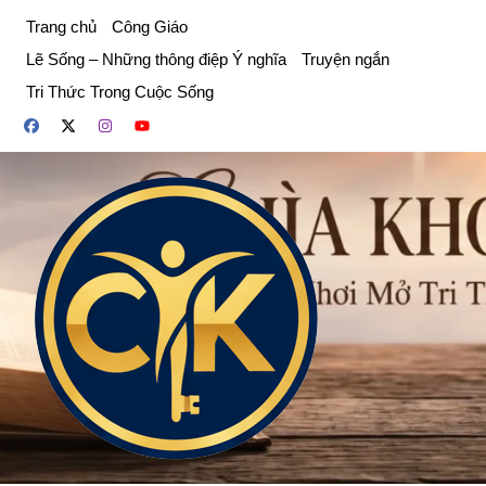
Chuyển
Trang chủ
Công Giáo
đến
Lẽ Sống – Những thông điệp Ý nghĩa
Truyện ngắn
phần
Tri Thức Trong Cuộc Sống
nội
dung