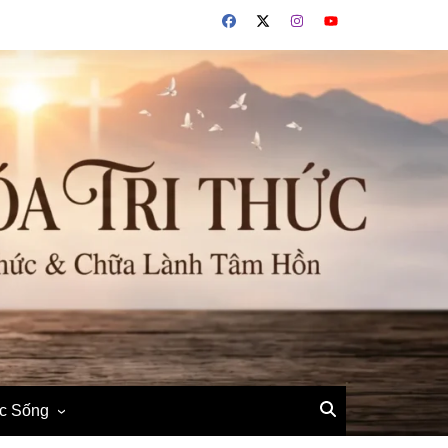
ộc Sống