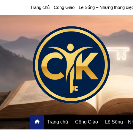
Chuyển
Trang chủ
Công Giáo
Lẽ Sống – Những thông điệ
đến
phần
nội
dung
Trang chủ
Công Giáo
Lẽ Sống – Nh