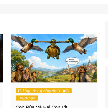
Công Nghệ
Ẩm Thực
Mẹo Vặt
Lẽ Sống - Những thông điệp Ý nghĩa
Truyện ngắn
Con Rùa Và Hai Con Vịt