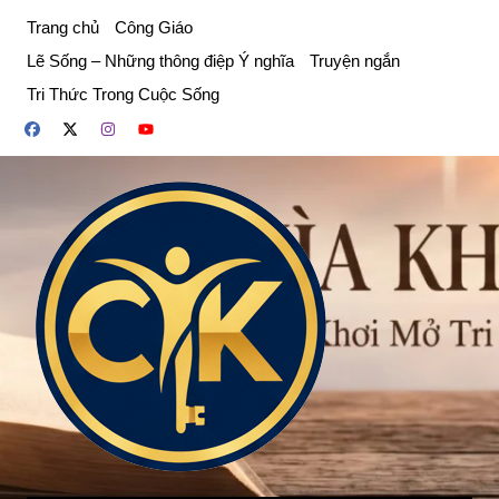
Chuyển
Trang chủ
Công Giáo
đến
Lẽ Sống – Những thông điệp Ý nghĩa
Truyện ngắn
phần
Tri Thức Trong Cuộc Sống
nội
dung