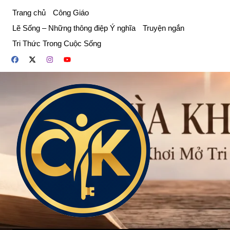
Chuyển
Trang chủ
Công Giáo
đến
Lẽ Sống – Những thông điệp Ý nghĩa
Truyện ngắn
phần
Tri Thức Trong Cuộc Sống
nội
dung