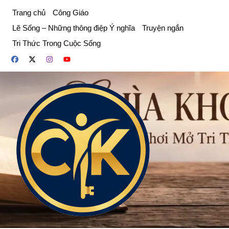
Chuyển
Trang chủ
Công Giáo
đến
Lẽ Sống – Những thông điệp Ý nghĩa
Truyện ngắn
phần
Tri Thức Trong Cuộc Sống
nội
dung