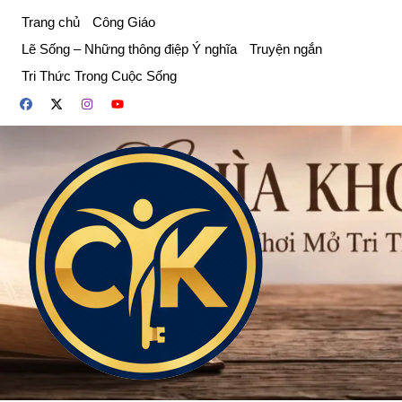
Chuyển
Trang chủ
Công Giáo
đến
Lẽ Sống – Những thông điệp Ý nghĩa
Truyện ngắn
phần
Tri Thức Trong Cuộc Sống
nội
dung