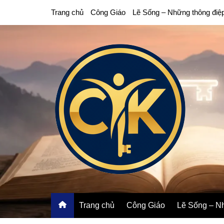
Chuyển
Trang chủ
Công Giáo
Lẽ Sống – Những thông điệ
đến
phần
nội
dung
Trang chủ
Công Giáo
Lẽ Sống – Nh