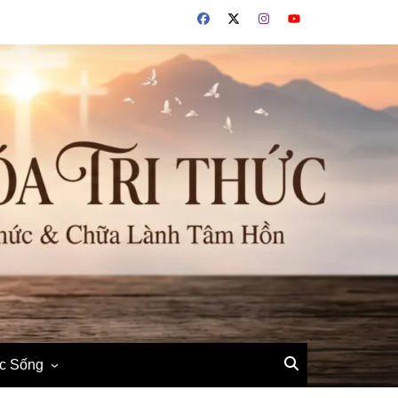
ộc Sống