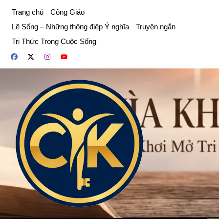
Chuyển
Trang chủ
Công Giáo
đến
Lẽ Sống – Những thông điệp Ý nghĩa
Truyện ngắn
phần
Tri Thức Trong Cuộc Sống
nội
dung