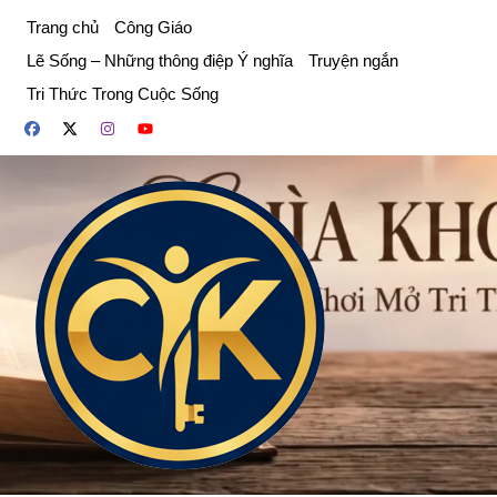
Chuyển
Trang chủ
Công Giáo
đến
Lẽ Sống – Những thông điệp Ý nghĩa
Truyện ngắn
phần
Tri Thức Trong Cuộc Sống
nội
dung