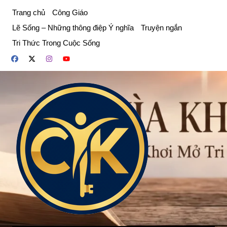
Chuyển
Trang chủ
Công Giáo
đến
Lẽ Sống – Những thông điệp Ý nghĩa
Truyện ngắn
phần
Tri Thức Trong Cuộc Sống
nội
dung