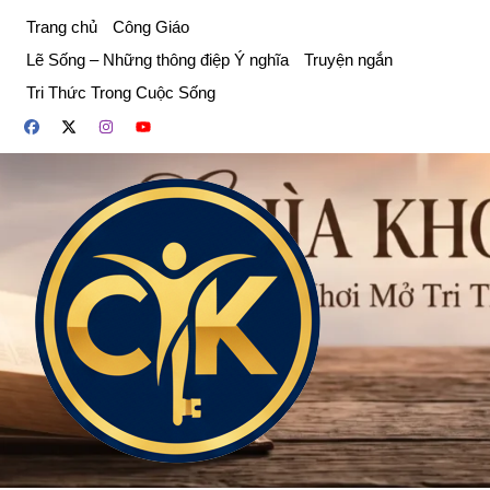
Chuyển
Trang chủ
Công Giáo
đến
Lẽ Sống – Những thông điệp Ý nghĩa
Truyện ngắn
phần
Tri Thức Trong Cuộc Sống
nội
dung