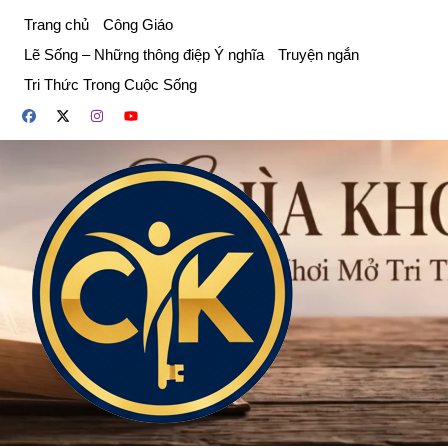
Chuyển
Trang chủ
Công Giáo
đến
Lẽ Sống – Những thông điệp Ý nghĩa
Truyện ngắn
phần
Tri Thức Trong Cuộc Sống
nội
dung