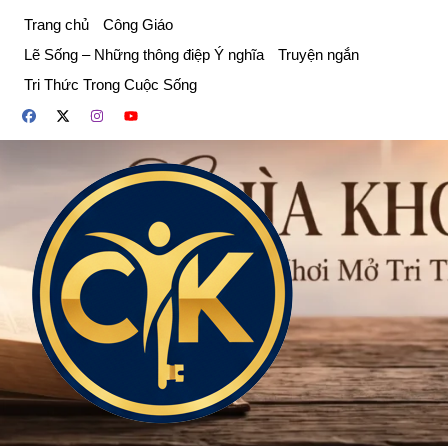
Chuyển
Trang chủ
Công Giáo
đến
Lẽ Sống – Những thông điệp Ý nghĩa
Truyện ngắn
phần
Tri Thức Trong Cuộc Sống
nội
dung