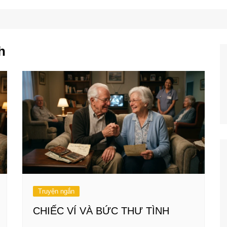
Công Nghệ
Ẩm Thực
Mẹo Vặt
h
Truyện ngắn
CHIẾC VÍ VÀ BỨC THƯ TÌNH