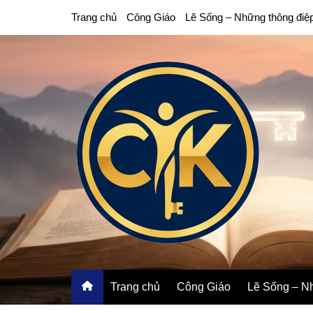
Chuyển
Trang chủ
Công Giáo
Lẽ Sống – Những thông điệ
đến
phần
nội
dung
Trang chủ
Công Giáo
Lẽ Sống – Nh