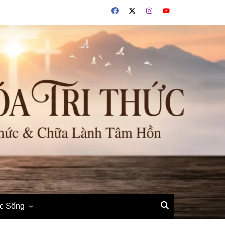
ộc Sống