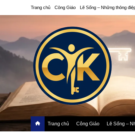
Chuyển
Trang chủ
Công Giáo
Lẽ Sống – Những thông điệ
đến
phần
nội
dung
Trang chủ
Công Giáo
Lẽ Sống – Nh