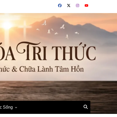
ộc Sống