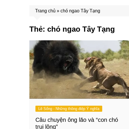
Trang chủ
»
chó ngao Tây Tạng
Thẻ:
chó ngao Tây Tạng
Lẽ Sống - Những thông điệp Ý nghĩa
Câu chuyện ông lão và “con chó
trụi lông”