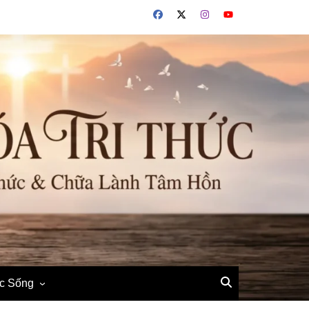
ộc Sống