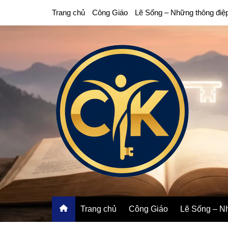
Chuyển
Trang chủ
Công Giáo
Lẽ Sống – Những thông điệ
đến
phần
nội
dung
Trang chủ
Công Giáo
Lẽ Sống – Nh