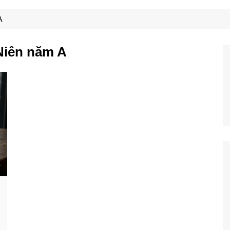
Công Nghệ
Ẩm Thực
A
Mẹo Vặt
Niên năm A