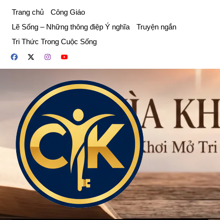
Chuyển
Trang chủ
Công Giáo
đến
Lẽ Sống – Những thông điệp Ý nghĩa
Truyện ngắn
phần
Tri Thức Trong Cuộc Sống
nội
dung