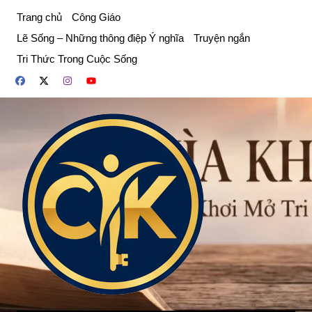
Chuyển
Trang chủ
Công Giáo
đến
Lẽ Sống – Những thông điệp Ý nghĩa
Truyện ngắn
phần
Tri Thức Trong Cuộc Sống
nội
dung