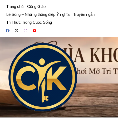
Chuyển
Trang chủ
Công Giáo
đến
Lẽ Sống – Những thông điệp Ý nghĩa
Truyện ngắn
phần
Tri Thức Trong Cuộc Sống
nội
dung