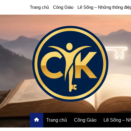
Chuyển
Trang chủ
Công Giáo
Lẽ Sống – Những thông điệ
đến
phần
nội
dung
Trang chủ
Công Giáo
Lẽ Sống – Nh