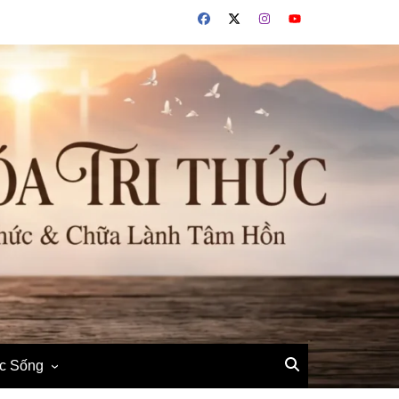
ộc Sống