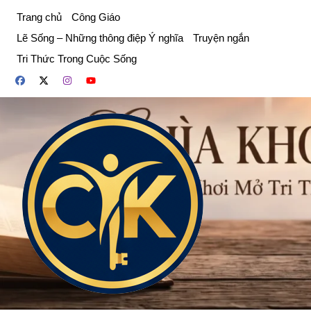
Chuyển
Trang chủ
Công Giáo
đến
Lẽ Sống – Những thông điệp Ý nghĩa
Truyện ngắn
phần
Tri Thức Trong Cuộc Sống
nội
dung