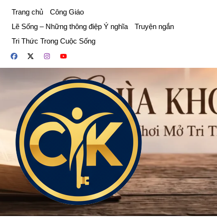
Chuyển
Trang chủ
Công Giáo
đến
Lẽ Sống – Những thông điệp Ý nghĩa
Truyện ngắn
phần
Tri Thức Trong Cuộc Sống
nội
dung