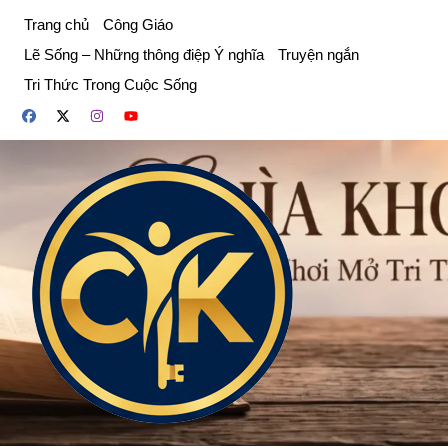
Chuyển
Trang chủ
Công Giáo
đến
Lẽ Sống – Những thông điệp Ý nghĩa
Truyện ngắn
phần
Tri Thức Trong Cuộc Sống
nội
dung