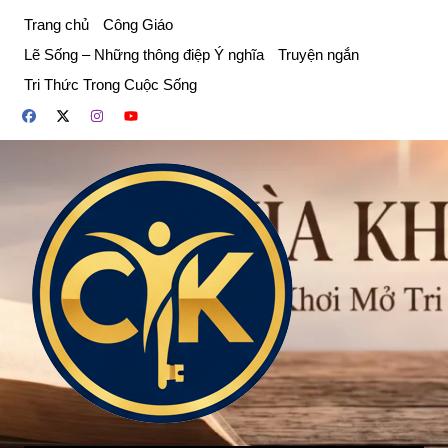
Chuyển
Trang chủ
Công Giáo
đến
Lẽ Sống – Những thông điệp Ý nghĩa
Truyện ngắn
phần
Tri Thức Trong Cuộc Sống
nội
dung