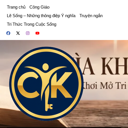
Chuyển
Trang chủ
Công Giáo
đến
Lẽ Sống – Những thông điệp Ý nghĩa
Truyện ngắn
phần
Tri Thức Trong Cuộc Sống
nội
dung