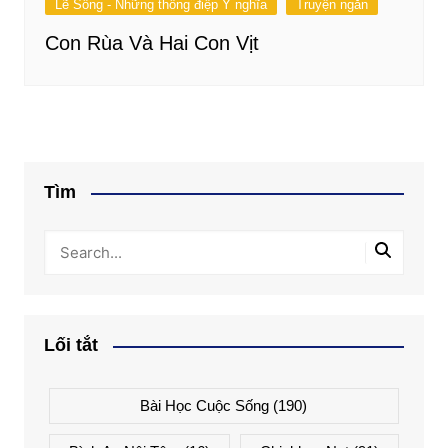
Lẽ Sống - Những thông điệp Ý nghĩa
Truyện ngắn
Con Rùa Và Hai Con Vịt
Tìm
Lối tắt
Bài Học Cuộc Sống
(190)