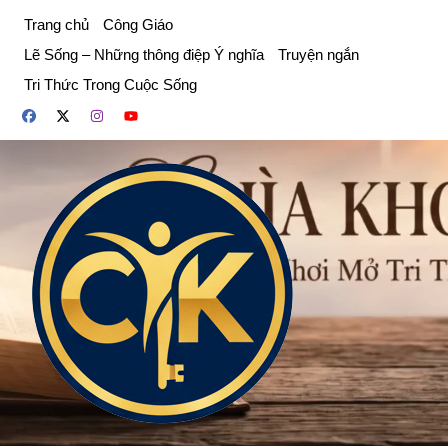
Chuyển
Trang chủ
Công Giáo
đến
Lẽ Sống – Những thông điệp Ý nghĩa
Truyện ngắn
phần
Tri Thức Trong Cuộc Sống
nội
dung