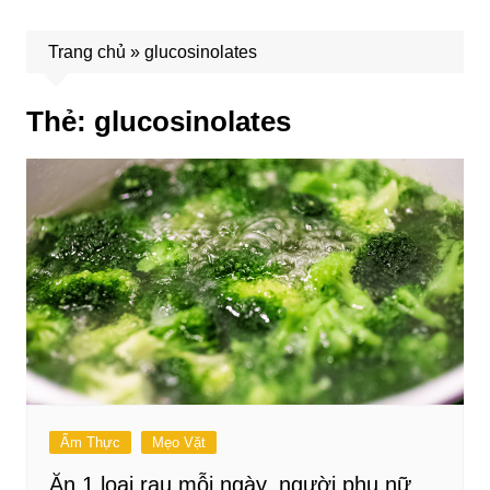
Trang chủ
»
glucosinolates
Thẻ:
glucosinolates
Ẩm Thực
Mẹo Vặt
Ăn 1 loại rau mỗi ngày, người phụ nữ