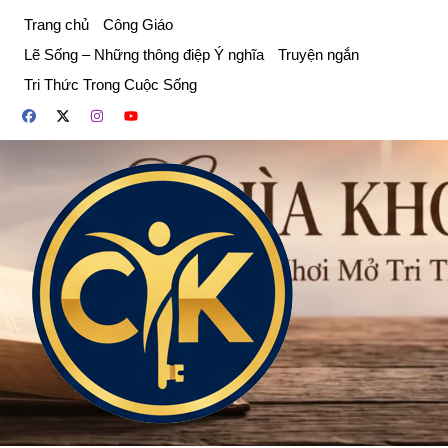
Chuyển
Trang chủ
Công Giáo
đến
Lẽ Sống – Những thông điệp Ý nghĩa
Truyện ngắn
phần
Tri Thức Trong Cuộc Sống
nội
dung