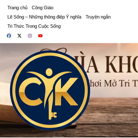
Chuyển
Trang chủ
Công Giáo
đến
Lẽ Sống – Những thông điệp Ý nghĩa
Truyện ngắn
phần
Tri Thức Trong Cuộc Sống
nội
dung